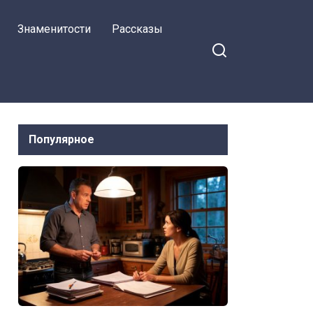
халявного угла, а
Знаменитости
Рассказы
муж — без жены
Популярное