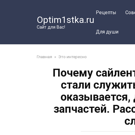
Перейти
к
Рецепты
Сов
Optim1stka.ru
контенту
Сайт для Вас!
Для души
Главная
»
Это интересно
Почему сайлен
стали служит
оказывается, 
запчастей. Ра
с