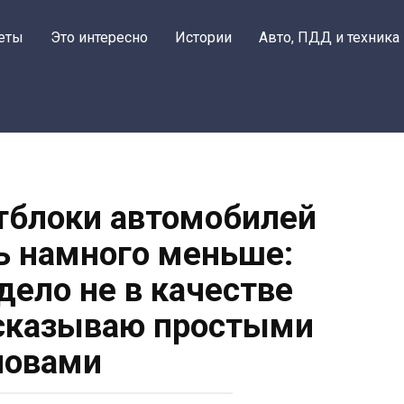
еты
Это интересно
Истории
Авто, ПДД и техника
тблоки автомобилей
ь намного меньше:
дело не в качестве
ссказываю простыми
ловами