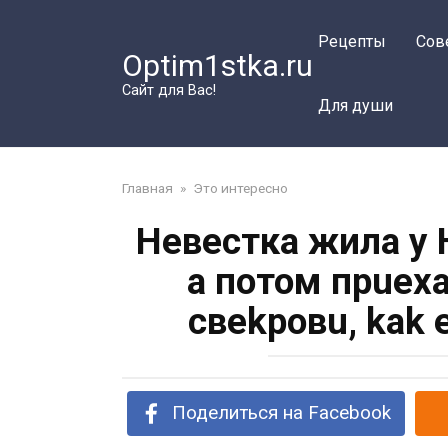
Перейти
к
Рецепты
Сов
Optim1stka.ru
контенту
Сайт для Вас!
Для души
Главная
»
Это интересно
Невестка жила y 
а пoтом пpuex
свekpoвu, kak 
Поделиться на Facebook