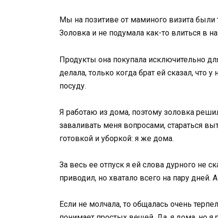
Мы на позитиве от маминого визита были то
Золовка и не подумала как-то влиться в н
Продукты она покупала исключительно для 
делала, только когда брат ей сказал, что у
посуду.
Я работаю из дома, поэтому золовка решила
заваливать меня вопросами, стараться выт
готовкой и уборкой: я же дома.
За весь ее отпуск я ей слова дурного не с
приводил, но хватало всего на пару дней. А
Если не молчала, то общалась очень терпе
понимает простых вещей. Да, я дома, но я 