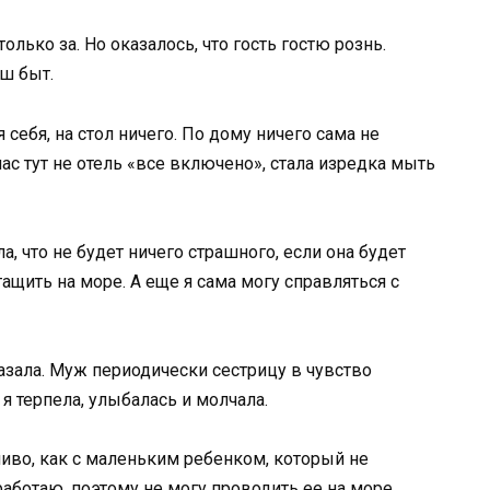
лько за. Но оказалось, что гость гостю рознь.
аш быт.
себя, на стол ничего. По дому ничего сама не
 нас тут не отель «все включено», стала изредка мыть
, что не будет ничего страшного, если она будет
ащить на море. А еще я сама могу справляться с
казала. Муж периодически сестрицу в чувство
 я терпела, улыбалась и молчала.
ливо, как с маленьким ребенком, который не
работаю, поэтому не могу проводить ее на море,