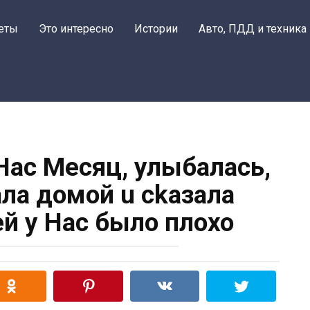
еты
Это интересно
Истории
Авто, ПДД и техника
Hac Mecяц, улыбалась,
aлa дoмой u ckaзалa
ей y Hac былo плoxo