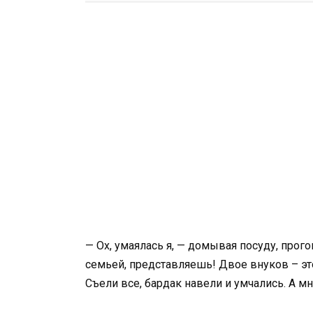
— Ох, умаялась я, — домывая посуду, прог
семьей, представляешь! Двое внуков – эт
Съели все, бардак навели и умчались. А м