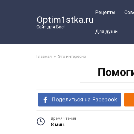
Перейти
к
Рецепты
Сов
Optim1stka.ru
контенту
Сайт для Вас!
Для души
Главная
»
Это интересно
Помоги
Поделиться на Facebook
Время чтения
8 мин.