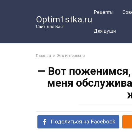
Перейти
к
Рецепты
Сов
Optim1stka.ru
контенту
Сайт для Вас!
Для души
Главная
»
Это интересно
— Вот поженимся,
меня обслужива
Поделиться на Facebook