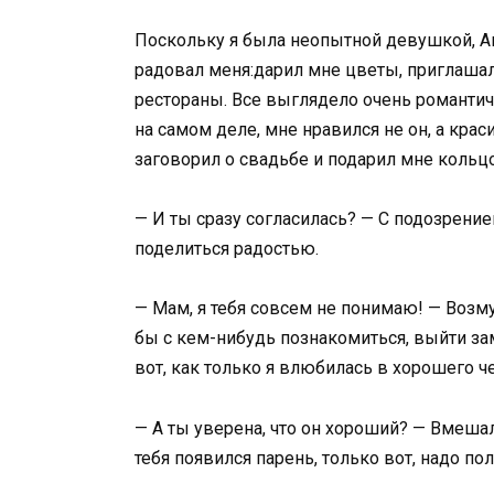
Поскольку я была неопытной девушкой, А
радовал меня:дарил мне цветы, приглашал
рестораны. Все выглядело очень романтично
на самом деле, мне нравился не он, а крас
заговорил о свадьбе и подарил мне кольцо
— И ты сразу согласилась? — С подозрение
поделиться радостью.
— Мам, я тебя совсем не понимаю! — Возму
бы с кем-нибудь познакомиться, выйти зам
вот, как только я влюбилась в хорошего ч
— А ты уверена, что он хороший? — Вмешал
тебя появился парень, только вот, надо пол