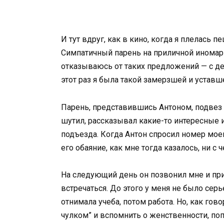
И тут вдруг, как в кино, когда я плелась
Симпатичный парень на приличной иномар
отказываюсь от таких предложений — с дет
этот раз я была такой замерзшей и уставше
Парень, представившись Антоном, подвез 
шутил, рассказывал какие-то интересные ис
подъезда. Когда Антон спросил номер моег
его обаяние, как мне тогда казалось, ни с 
На следующий день он позвонил мне и при
встречаться. До этого у меня не было сер
отнимала учеба, потом работа. Но, как го
чулком” и вспомнить о женственности, по