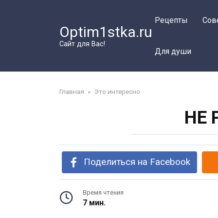
Перейти
к
Рецепты
Сов
Optim1stka.ru
контенту
Сайт для Вас!
Для души
Главная
»
Это интересно
НЕ 
Поделиться на Facebook
Время чтения
7 мин.