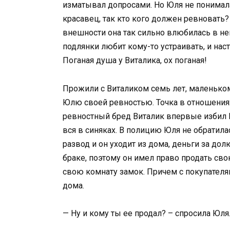
изматывал допросами. Но Юля не понимала
красавец, так кто кого должен ревновать?
внешности она так сильно влюбилась в него,
подлянки любит кому-то устраивать, и нас
Поганая душа у Виталика, ох поганая!
Прожили с Виталиком семь лет, маленьком
Юлю своей ревностью. Точка в отношениях
ревностный бред Виталик впервые избил 
вся в синяках. В полицию Юля не обратилас
развод и он уходит из дома, деньги за дол
браке, поэтому он имел право продать сво
свою комнату замок. Причем с покупателя
дома.
— Ну и кому ты ее продал? – спросила Юля