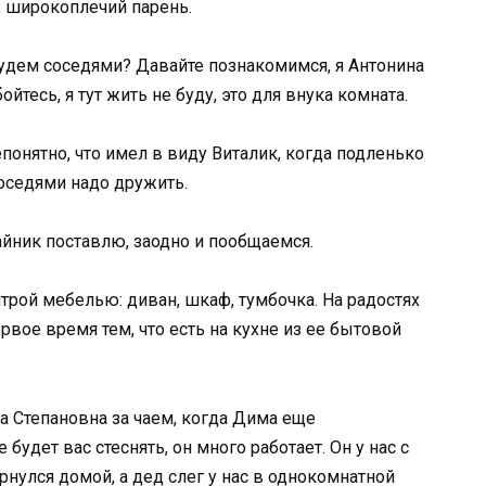
, широкоплечий парень.
 Будем соседями? Давайте познакомимся, я Антонина
ойтесь, я тут жить не буду, это для внука комната.
епонятно, что имел в виду Виталик, когда подленько
соседями надо дружить.
 чайник поставлю, заодно и пообщаемся.
итрой мебелью: диван, шкаф, тумбочка. На радостях
вое время тем, что есть на кухне из ее бытовой
на Степановна за чаем, когда Дима еще
будет вас стеснять, он много работает. Он у нас с
рнулся домой, а дед слег у нас в однокомнатной