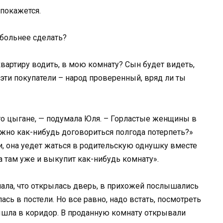
покажется.
 больнее сделать?
вартиру водить, в мою комнату? Сын будет видеть,
 эти покупатели – народ проверенный, вряд ли ты
е-то цыгане, — подумала Юля. – Горластые женщины в
можно как-нибудь договориться полгода потерпеть?»
и, она уедет жаться в родительскую однушку вместе
 а там уже и выкупит как-нибудь комнату».
ала, что открылась дверь, в прихожей послышались
сь в постели. Но все равно, надо встать, посмотреть
вышла в коридор. В проданную комнату открывали