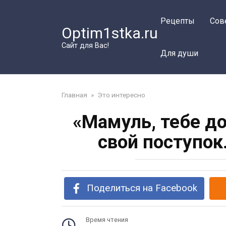
Перейти
к
Рецепты
Сов
Optim1stka.ru
контенту
Сайт для Вас!
Для души
Главная
»
Это интересно
«Мамуль, тебе д
свой поступок
Поделиться на Facebook
Время чтения