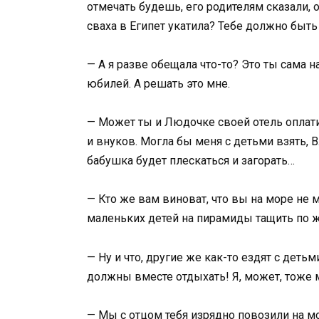
отмечать будешь, его родителям сказали, 
сваха в Египет укатила? Тебе должно быть
— А я разве обещала что-то? Это ты сама н
юбилей. А решать это мне.
— Может ты и Людочке своей отель оплат
и внуков. Могла бы меня с детьми взять, 
бабушка будет плескаться и загорать…
— Кто же вам виноват, что вы на море не м
маленьких детей на пирамиды тащить по 
— Ну и что, другие же как-то ездят с детьм
должны вместе отдыхать! Я, может, тоже 
— Мы с отцом тебя изрядно повозили на мо