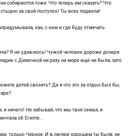
они собираются тоже. Что теперь им сказать? Что
 стыдно за свой поступок! Ты всех подвела!
апридумывала, как, с кем и где буду отмечать
ила? Я не удивлюсь! Чужой человек дороже дочери
Владик с Димочкой ни разу на море ещё не были, зато
ожете детей свозить? Да и что это за отдых был бы,
жаре?
и, и ничего! Не забывай, что мы твоя семья, и
мечтала об Египте…
ре, только Чёрное. И в лагере хорошем ты была, не