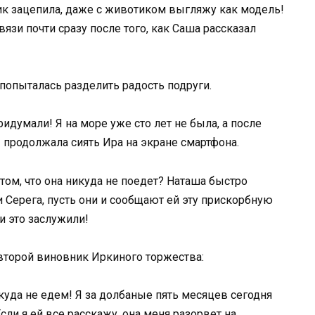
ник зацепила, даже с животиком выгляжу как модель!
язи почти сразу после того, как Саша рассказал
попыталась разделить радость подруги.
думали! Я на море уже сто лет не была, а после
 продолжала сиять Ира на экране смартфона.
 том, что она никуда не поедет? Наташа быстро
 Серега, пусть они и сообщают ей эту прискорбную
и это заслужили!
второй виновник Иркиного торжества:
икуда не едем! Я за долбаные пять месяцев сегодня
сли я ей все расскажу, она меня разорвет на