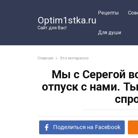
Перейти
к
Рецепты
Сов
Optim1stka.ru
контенту
Сайт для Вас!
Для души
Главная
»
Это интересно
Мы с Серегой в
отпуск с нами. Т
спр
Поделиться на Facebook