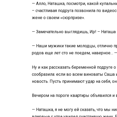
— Алло, Наташка, посмотри, какой купаль
– счастливая подруга позвонила по видеосв
жене о своем «сюрпризе».
— Замечательно выглядишь, Ир! – Наташа 
— Наши мужики такие молодцы, отлично при
родов еще лет сто не поедем, наверное… —
Ну и как рассказать беременной подруге о
сообразила: если во всем виноваты Саша и
новость. Пусть принимают удар на себя, он
Вечером на пороге квартиры объявился и 
— Наташка, я не могу ей сказать, что мы н
впервые с утра увидел счастливую жену. Е