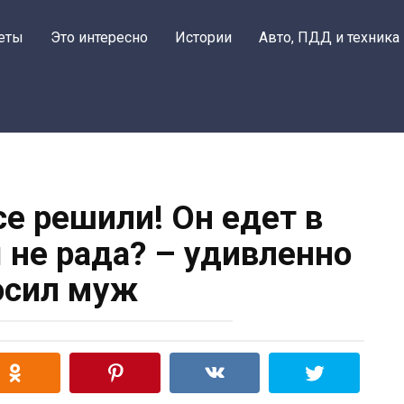
еты
Это интересно
Истории
Авто, ПДД и техника
се решили! Он едет в
ы не рада? – удивленно
осил муж