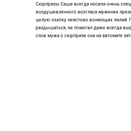
Сюрпризы Саши всегда носили очень специ
воодушевленного возгласа муженек презе
целую охапку неистово воняющих лилий. П
раздышаться, не помогал даже всегда вы
слов мужа о сюрпризе она на автомате зат