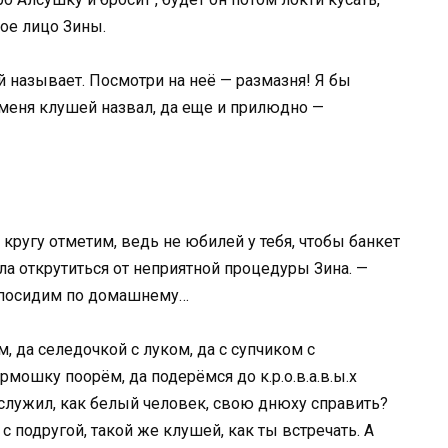
ное лицо Зины.
ей называет. Посмотри на неё — размазня! Я бы
 меня клушей назвал, да еще и прилюдно —
кругу отметим, ведь не юбилей у тебя, чтобы банкет
ла открутиться от неприятной процедуры Зина. —
, посидим по домашнему…
, да селедочкой с луком, да с супчиком с
мошку поорём, да подерёмся до к.р.о.в.а.в.ы.х
 заслужил, как белый человек, свою днюху справить?
 подругой, такой же клушей, как ты встречать. А