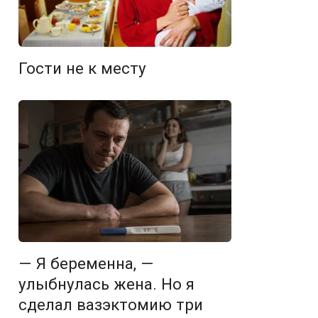
Гости не к месту
— Я беременна, —
улыбнулась жена. Но я
сделал вазэктомию три