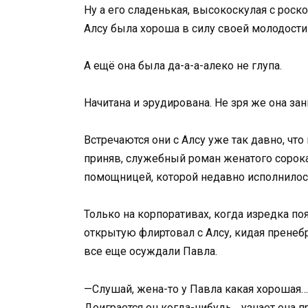
Ну а его сладенькая, высокоскулая с рос
Алсу была хороша в силу своей молодости
А ещё она была да-а-а-алеко не глупа.
Начитана и эрудирована. Не зря же она за
Встречаются они с Алсу уже так давно, что
приняв, служебный роман женатого сорока
помощницей, которой недавно исполнилось
Только на корпоративах, когда изредка поя
открытую флиртовал с Алсу, кидая пренеб
все еще осуждали Павла.
—Слушай, жена-то у Павла какая хорошая… 
Доиграется он когда-нибудь… узнает она пр