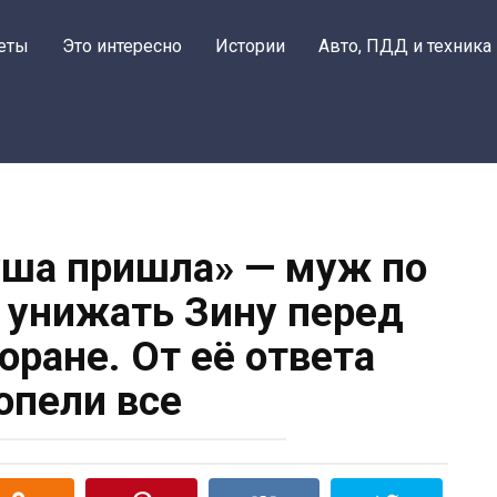
еты
Это интересно
Истории
Авто, ПДД и техника
луша пришла» — муж по
 унижать Зину перед
оране. От её ответа
опели все