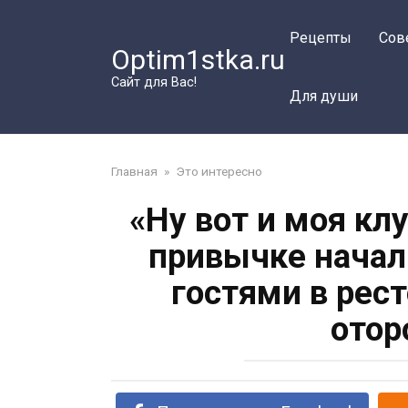
Перейти
к
Рецепты
Сов
Optim1stka.ru
контенту
Сайт для Вас!
Для души
Главная
»
Это интересно
«Ну вот и моя к
привычке начал
гостями в рест
отор