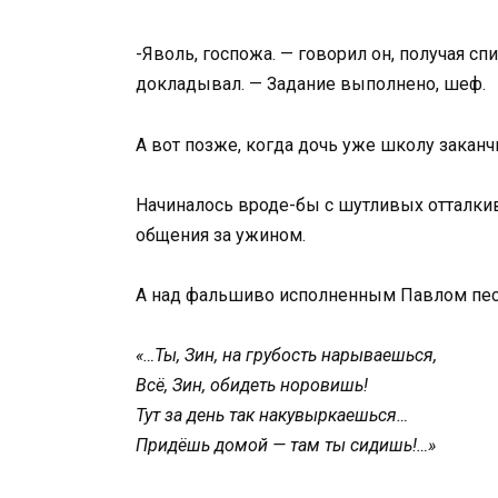
-Яволь, госпожа. — говорил он, получая с
докладывал. — Задание выполнено, шеф.
А вот позже, когда дочь уже школу заканч
Начиналось вроде-бы с шутливых отталкива
общения за ужином.
А над фальшиво исполненным Павлом песн
«…Ты, Зин, на грубость нарываешься,
Всё, Зин, обидеть норовишь!
Тут за день так накувыркаешься…
Придёшь домой — там ты сидишь!…»