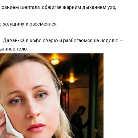
дыханием шептала, обжигая жарким дыханием ухо,
ю женщину и рассмеялся.
кая…Давай-ка я кофе сварю и разбегаемся на неделю —
ванное тело.