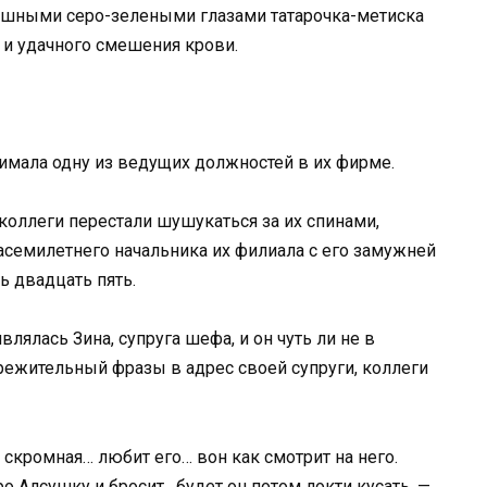
кошными серо-зелеными глазами татарочка-метиска
 и удачного смешения крови.
нимала одну из ведущих должностей в их фирме.
 коллеги перестали шушукаться за их спинами,
семилетнего начальника их филиала с его замужней
 двадцать пять.
влялась Зина, супруга шефа, и он чуть ли не в
режительный фразы в адрес своей супруги, коллеги
скромная… любит его… вон как смотрит на него.
о Алсушку и бросит , будет он потом локти кусать, —