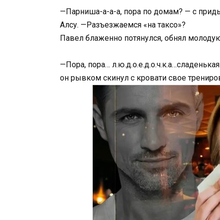
—Парниша-а-а-а, пора по домам? — с при
Алсу. —Разъезжаемся «на таксо»?
Павел блаженно потянулся, обнял молоду
—Пора, пора… л.ю.д.о.е.д.о.ч.к.а…сладень
он рывком скинул с кровати свое трениро