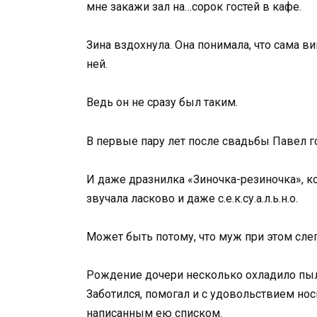
мне закажи зал на…сорок гостей в кафе.
Зина вздохнула. Она понимала, что сама ви
ней.
Ведь он не сразу был таким.
В первые пару лет после свадьбы Павел г
И даже дразнилка «Зиночка-резиночка», ко
звучала ласково и даже с.е.к.су.а.л.ь.н.о.
Может быть потому, что муж при этом слег
Рождение дочери несколько охладило пыл с
Заботился, помогал и с удовольствием нос
написанным ею списком.