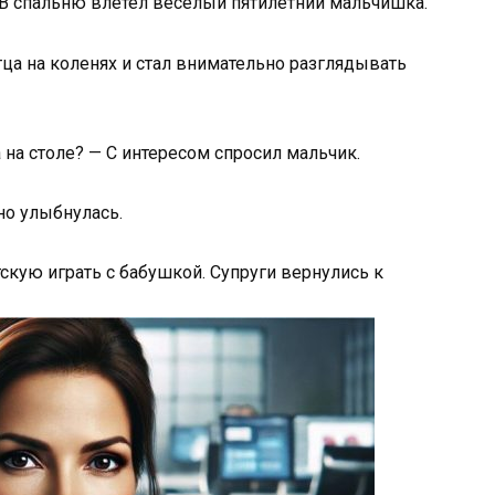
— В спальню влетел весёлый пятилетний мальчишка.
тца на коленях и стал внимательно разглядывать
а на столе? — С интересом спросил мальчик.
но улыбнулась.
скую играть с бабушкой. Супруги вернулись к