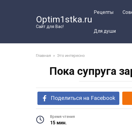
Перейти
к
Рецепты
Сов
Optim1stka.ru
контенту
Сайт для Вас!
Для души
Главная
»
Это интересно
Пока супруга з
Поделиться на Facebook
Время чтения
15 мин.