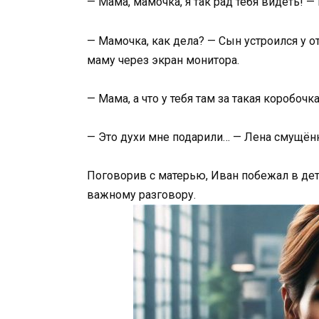
— Мама, мамочка, я так рад тебя видеть! 
— Мамочка, как дела? — Сын устроился у о
маму через экран монитора.
— Мама, а что у тебя там за такая коробочк
— Это духи мне подарили… — Лена смущён
Поговорив с матерью, Иван побежал в дет
важному разговору.