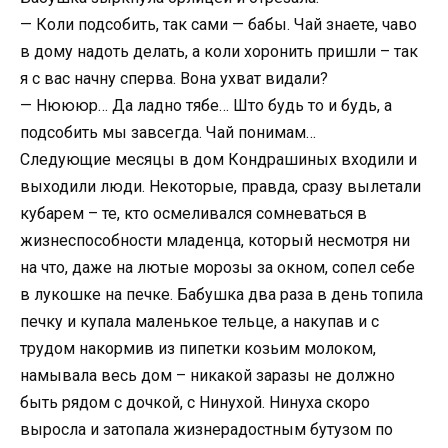
— Коли подсобить, так сами — бабы. Чай знаете, чаво
в дому надоть делать, а коли хоронить пришли – так
я с вас начну сперва. Вона ухват видали?
— Нюююр… Да ладно тябе… Што будь то и будь, а
подсобить мы завсегда. Чай понимам…
Следующие месяцы в дом Кондрашиных входили и
выходили люди. Некоторые, правда, сразу вылетали
кубарем – те, кто осмеливался сомневаться в
жизнеспособности младенца, который несмотря ни
на что, даже на лютые морозы за окном, сопел себе
в лукошке на печке. Бабушка два раза в день топила
печку и купала маленькое тельце, а накупав и с
трудом накормив из пипетки козьим молоком,
намывала весь дом – никакой заразы не должно
быть рядом с дочкой, с Нинухой. Нинуха скоро
выросла и затопала жизнерадостным бутузом по