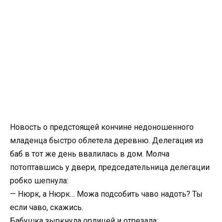
Новость о предстоящей кончине недоношенного
младенца быстро облетела деревню. Делегация из
баб в тот же день ввалилась в дом. Молча
потоптавшись у двери, председательница делегации
робко шепнула:
— Нюрк, а Нюрк… Можа подсобить чаво надоть? Ты
если чаво, скажись.
Бабушка зыркнула орлицей и отрезала: