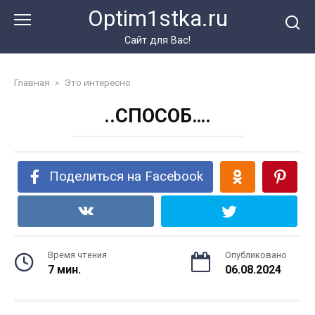
Перейти
Optim1stka.ru
к
контенту
Сайт для Вас!
Главная
»
Это интересно
..СПОСОБ….
Поделиться на Facebook
Время чтения
Опубликовано
7 мин.
06.08.2024