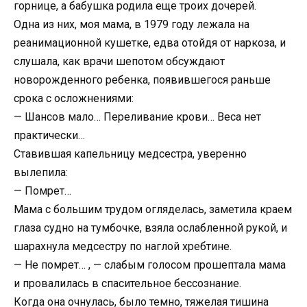
горнице, а бабушка родила еще троих дочерей.
Одна из них, моя мама, в 1979 году лежала на
реанимационной кушетке, едва отойдя от наркоза, и
слушала, как врачи шепотом обсуждают
новорожденного ребенка, появившегося раньше
срока с осложнениями:
— Шансов мало… Переливание крови… Веса нет
практически…
Ставившая капельницу медсестра, уверенно
вылепила:
— Помрет…
Мама с большим трудом огляделась, заметила краем
глаза судно на тумбочке, взяла ослабленной рукой, и
шарахнула медсестру по наглой хребтине.
— Не помрет… , — слабым голосом прошептала мама
и провалилась в спасительное бессознание.
Когда она очнулась, было темно, тяжелая тишина