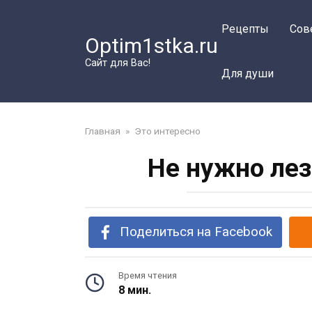
Перейти
к
Рецепты
Сов
Optim1stka.ru
контенту
Сайт для Вас!
Для души
Главная
»
Это интересно
Не нужно лез
Поделиться на Facebook
Время чтения
8 мин.