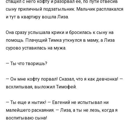
стащил с него кофту и разорвал ее, по пути отвесив
сыну приличный подзатыльник. Мальчик расплакался
и тут в квартиру вошла Лиза.
Она сразу услышала крики и бросилась к сыну на
помощь. Плачущий Тимка уткнулся в маму, а Лиза
сурово уставилась на мужа.
— Ты что творишь?
— Он мне кофту порвал! Сказал, что я как девчонка! —
всхлипывая, выложил Тимофей.
— Ты еще и нытик! — Евгений не испытывал ни
малейшего раскаяния. — Лиза, а ты не лезь, когда я
воспитываю сына!