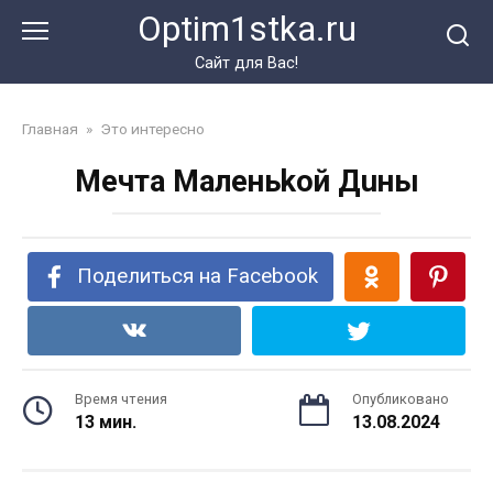
Перейти
Optim1stka.ru
к
контенту
Сайт для Вас!
Главная
»
Это интересно
Meчтa Maлeньkoй Дuны
Поделиться на Facebook
Время чтения
Опубликовано
13 мин.
13.08.2024