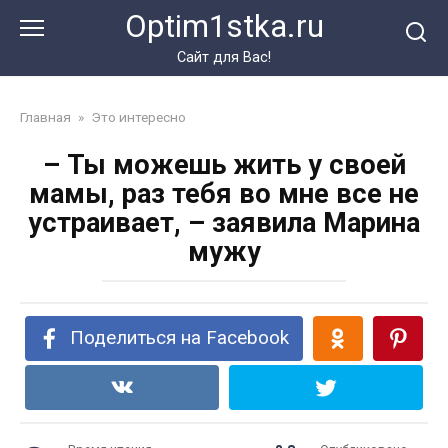
Перейти
Optim1stka.ru
к
контенту
Сайт для Вас!
Главная
»
Это интересно
– Ты можешь жить у своей
мамы, раз тебя во мне все не
устраивает, – заявила Марина
мужу
Поделиться на Facebook