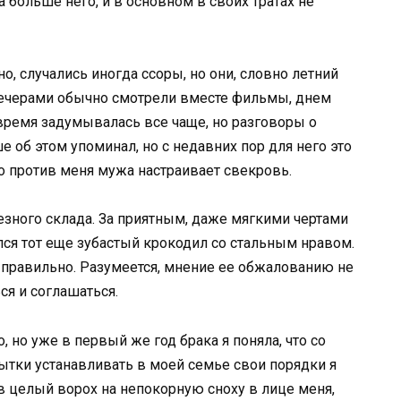
 больше него, и в основном в своих тратах не
, случались иногда ссоры, но они, словно летний
Вечерами обычно смотрели вместе фильмы, днем
 время задумывалась все чаще, но разговоры о
 об этом упоминал, но с недавних пор для него это
то против меня мужа настраивает свекровь.
ного склада. За приятным, даже мягкими чертами
ся тот еще зубастый крокодил со стальным нравом.
ак правильно. Разумеется, мнение ее обжалованию не
ся и соглашаться.
 но уже в первый же год брака я поняла, что со
ытки устанавливать в моей семье свои порядки я
в целый ворох на непокорную сноху в лице меня,