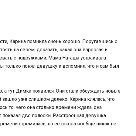
ости, Карина помнила очень хорошо. Поругавшись с
оять на своём, доказать, какая она взрослая и
цевать с подружками. Мама Наташа устраивала
бы только понял девушку и вспомнил, что и сам был
о, а тут Димка появился. Они стали обсуждать новые
ё зашло уже слишком далеко. Карина клялась, что
лось то, чего она столько времени ждала, она
ст показал две полоски. Расстроенная девушка
 времени стремилась, но её школа вообще никак не