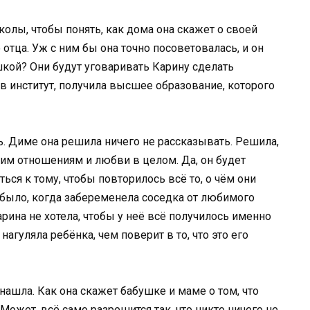
олы, чтобы понять, как дома она скажет о своей
о отца. Уж с ним бы она точно посоветовалась, и он
шкой? Они будут уговаривать Карину сделать
 в институт, получила высшее образование, которого
ь. Диме она решила ничего не рассказывать. Решила,
ким отношениям и любви в целом. Да, он будет
ться к тому, чтобы повторилось всё то, о чём они
о было, когда забеременела соседка от любимого
Карина не хотела, чтобы у неё всё получилось именно
нагуляла ребёнка, чем поверит в то, что это его
 нашла. Как она скажет бабушке и маме о том, что
Может, всё само разрешится так, что никто ничего не