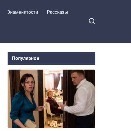
им показала, кто тут
Знаменитости
Рассказы
хозяин.
Популярное