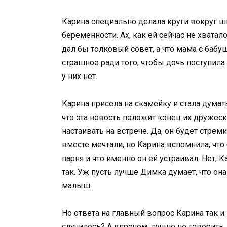
Карина специально делала круги вокруг шк
беременности. Ах, как ей сейчас не хватал
дал бы толковый совет, а что мама с бабу
страшное ради того, чтобы дочь поступила
у них нет.
Карина присела на скамейку и стала думат
что эта новость положит конец их дружес
настаивать на встрече. Да, он будет стреми
вместе мечтали, но Карина вспомнила, чт
парня и что именно он ей устраивал. Нет, 
так. Уж пусть лучше Димка думает, что она 
малыш.
Но ответа на главный вопрос Карина так и
случилось? А впрочем, лучше не говорить. 