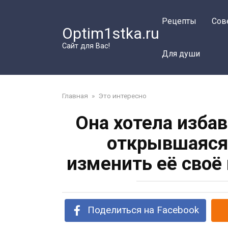
Перейти
к
Рецепты
Сов
Optim1stka.ru
контенту
Сайт для Вас!
Для души
Главная
»
Это интересно
Она хотела изба
открывшаяся 
изменить её своё
Поделиться на Facebook