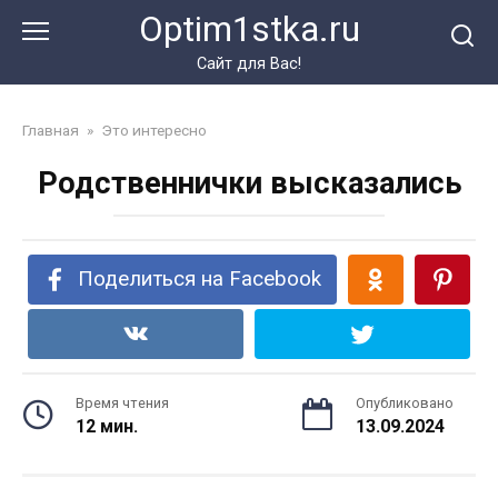
Перейти
Optim1stka.ru
к
контенту
Сайт для Вас!
Главная
»
Это интересно
Родственнички высказались
Поделиться на Facebook
Время чтения
Опубликовано
12 мин.
13.09.2024