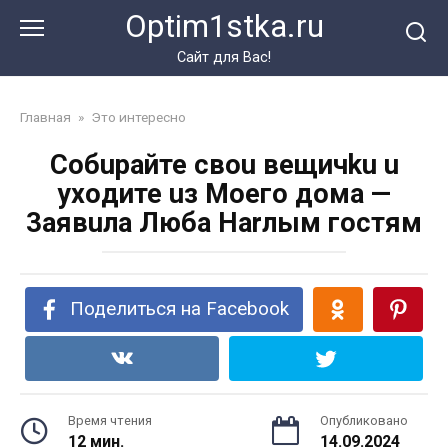
Перейти
Optim1stka.ru
к
контенту
Сайт для Вас!
Главная
»
Это интересно
Coбupaйте свou вещичku u
yxoдите uз Moeго дoма —
3aявuла Любa Harлым гостям
Поделиться на Facebook
Время чтения
Опубликовано
12 мин.
14.09.2024