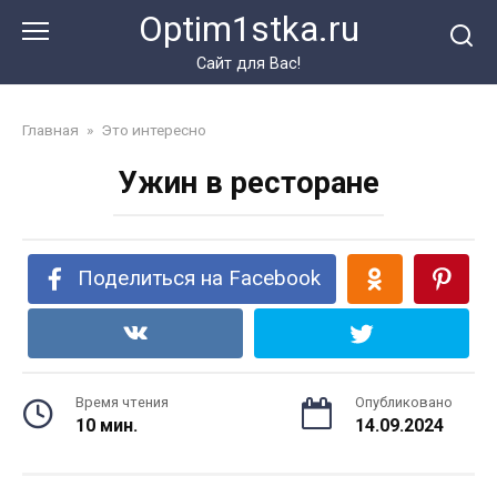
Перейти
Optim1stka.ru
к
контенту
Сайт для Вас!
Главная
»
Это интересно
Ужин в pecтopaне
Поделиться на Facebook
Время чтения
Опубликовано
10 мин.
14.09.2024