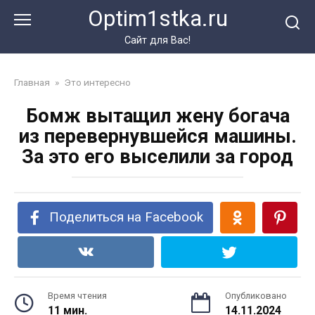
Перейти
Optim1stka.ru
к
контенту
Сайт для Вас!
Главная
»
Это интересно
Бомж вытащил жену богача
из перевернувшейся машины.
За это его выселили за город
Поделиться на Facebook
Время чтения
Опубликовано
11 мин.
14.11.2024