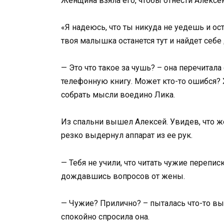
Женщина взяла его, чтобы отнести Алексею
«Я надеюсь, что ты никуда не уедешь и о
твоя малышка останется тут и найдет себе
— Это что такое за чушь? – она перечитала
телефонную книгу. Может кто-то ошибся? Х
собрать мысли воедино Лика.
Из спальни вышел Алексей. Увидев, что же
резко выдернул аппарат из ее рук.
— Тебя не учили, что читать чужие переписк
дождавшись вопросов от жены.
— Чужие? Прилично? – пыталась что-то выд
спокойно спросила она.