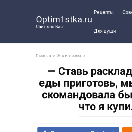
Перейти
к
Рецепты
Сов
Optim1stka.ru
контенту
Сайт для Вас!
Для души
Главная
»
Это интересно
— Ставь расклад
еды приготовь, м
скомандовала бы
что я куп