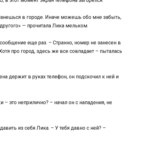
, в этот момент экран телефона загорелся.
станешься в городе. Иначе можешь обо мне забыть,
 другого» — прочитала Лика мельком.
 сообщение еще раз. – Странно, номер не занесен в
отя про город, здесь же все совпадает – пыталась
на держит в руках телефон, он подскочил к ней и
и – это неприлично? – начал он с нападения, не
авить из себя Лика. – У тебя давно с ней? –