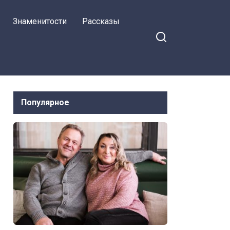
я на Facebook
Сначала выпускной
Знаменитости
Рассказы
и институт, сейчас
квартира и
проживание, а
потом что
Популярное