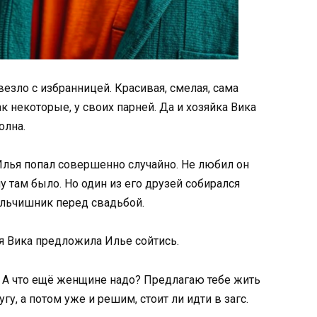
везло с избранницей. Красивая, смелая, сама
ак некоторые, у своих парней. Да и хозяйка Вика
олна.
Илья попал совершенно случайно. Не любил он
там было. Но один из его друзей собирался
альчишник перед свадьбой.
я Вика предложила Илье сойтись.
. А что ещё женщине надо? Предлагаю тебе жить
у, а потом уже и решим, стоит ли идти в загс.