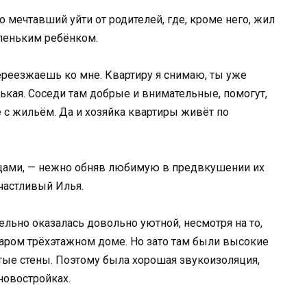
о мечтавший уйти от родителей, где, кроме него, жил
аленьким ребёнком.
переезжаешь ко мне. Квартиру я снимаю, ты уже
нькая. Соседи там добрые и внимательные, помогут,
не с жильём. Да и хозяйка квартиры живёт по
щами, — нежно обняв любимую в предвкушении их
частливый Илья.
ельно оказалась довольно уютной, несмотря на то,
таром трёхэтажном доме. Но зато там были высокие
стые стены. Поэтому была хорошая звукоизоляция,
новостройках.