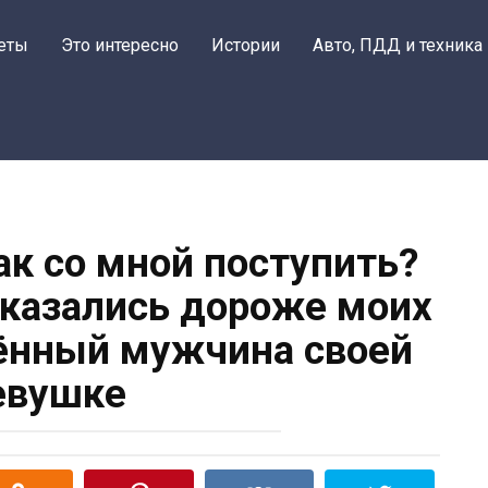
еты
Это интересно
Истории
Авто, ПДД и техника
ак со мной поступить?
оказались дороже моих
ённый мужчина своей
евушке