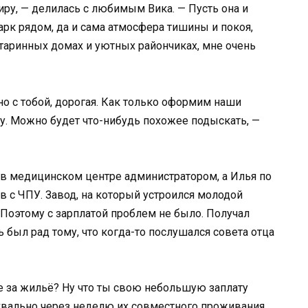
иру, — делилась с любимым Вика. — Пусть она и
арк рядом, да и сама атмосфера тишины и покоя,
старинных домах и уютных райончиках, мне очень
ано с тобой, дорогая. Как только оформим наши
у. Можно будет что-нибудь похожее подыскать, —
а в медицинском центре администратором, а Илья по
в с ЧПУ. Завод, на который устроился молодой
Поэтому с зарплатой проблем не было. Получал
 был рад тому, что когда-то послушался совета отца
ке за жильё? Ну что ты свою небольшую заплату
квально через неделю их совместного проживания.