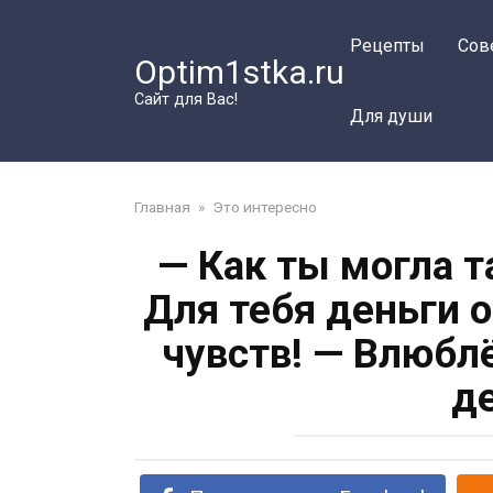
Перейти
к
Рецепты
Сов
Optim1stka.ru
контенту
Сайт для Вас!
Для души
Главная
»
Это интересно
— Как ты могла т
Для тебя деньги 
чувств! — Влюбл
д