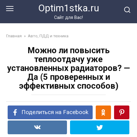
Перейти
Optim1stka.ru
к
контенту
Сайт для Вас!
Главная
»
Авто, ПДД и техника
Можно ли повысить
теплоотдачу уже
установленных радиаторов? —
Да (5 проверенных и
эффективных способов)
Поделиться на Facebook