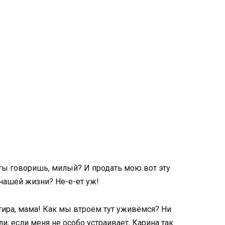
 ты говоришь, милый? И продать мою вот эту
 нашей жизни? Не-е-ет уж!
тира, мама! Как мы втроём тут уживёмся? Ни
ли, если меня не особо устраивает, Карина так