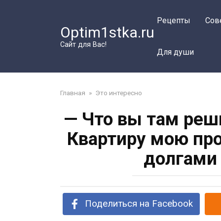
Перейти
к
Рецепты
Сов
Optim1stka.ru
контенту
Сайт для Вас!
Для души
Главная
»
Это интересно
— Что вы там реш
Квартиру мою про
долгами 
Поделиться на Facebook