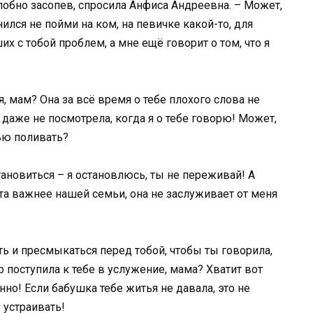
злобно засопев, спросила Анфиса Андреевна. – Может,
лся не пойми на ком, на певичке какой-то, для
х с тобой проблем, а мне ещё говорит о том, что я
, мам? Она за всё время о тебе плохого слова не
 даже не посмотрела, когда я о тебе говорю! Может,
зью поливать?
ановиться – я остановлюсь, ты не переживай! А
ота важнее нашей семьи, она не заслуживает от меня
ь и пресмыкаться перед тобой, чтобы ты говорила,
то поступила к тебе в услужение, мама? Хватит вот
нно! Если бабушка тебе житья не давала, это не
 устраивать!