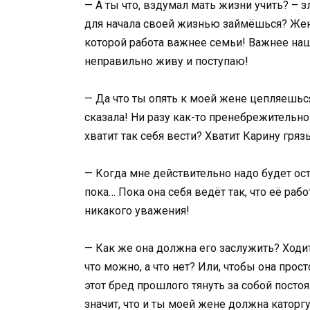
— А ты что, вздумал мать жизни учить? – 
для начала своей жизнью займёшься? Жени
которой работа важнее семьи! Важнее наши
неправильно живу и поступаю!
— Да что ты опять к моей жене цепляешься
сказала! Ни разу как-то пренебрежительно
хватит так себя вести? Хватит Карину гря
— Когда мне действительно надо будет ост
пока… Пока она себя ведёт так, что её раб
никакого уважения!
— Как же она должна его заслужить? Ходит
что можно, а что нет? Или, чтобы она прос
этот бред прошлого тянуть за собой постоя
значит, что и ты моей жене должна каторгу