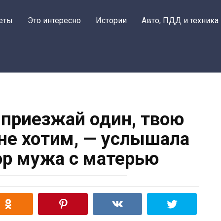
еты
Это интересно
Истории
Авто, ПДД и техника
и приезжай один, твою
не хотим, — услышала
ор мужа с матерью