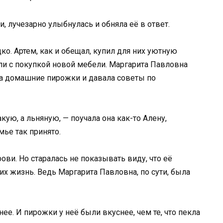
, лучезарно улыбнулась и обняла её в ответ.
о. Артем, как и обещал, купил для них уютную
гли с покупкой новой мебели. Маргарита Павловна
а домашние пирожки и давала советы по
акую, а льняную, — поучала она как-то Алену,
мье так принято.
ови. Но старалась не показывать виду, что её
х жизнь. Ведь Маргарита Павловна, по сути, была
е. И пирожки у неё были вкуснее, чем те, что пекла