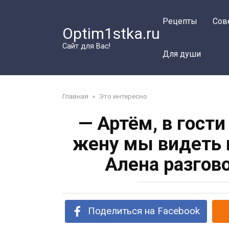
Перейти
к
Рецепты
Сов
Optim1stka.ru
контенту
Сайт для Вас!
Для души
Главная
»
Это интересно
— Артём, в гост
жену мы видеть 
Алена разгов
Поделиться на Facebook