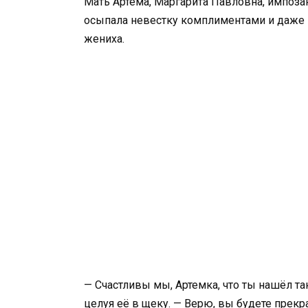
Мать Артема, Маргарита Павловна, импоза
осыпала невестку комплиментами и даже 
жениха.
— Счастливы мы, Артемка, что ты нашёл т
целуя её в щеку. — Верю, вы будете прекр