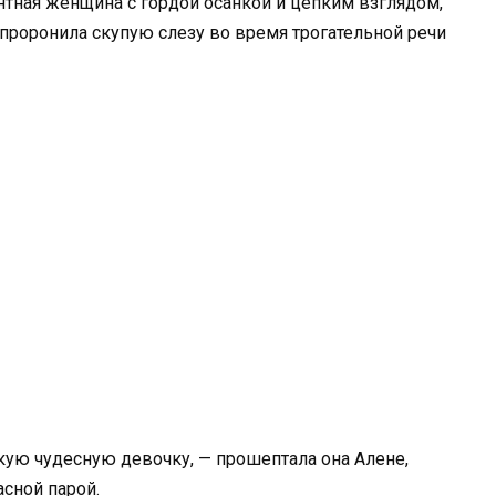
нтная женщина с гордой осанкой и цепким взглядом,
проронила скупую слезу во время трогательной речи
акую чудесную девочку, — прошептала она Алене,
асной парой.