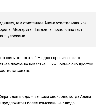
диллия, тем отчетливее Алена чувствовала, как
тороны Маргариты Павловны постепенно тает.
а — упреками.
ит носить это платье? — едко спросила как-то
тнее платье на невестке. — Уж больно оно простое.
соответствовать.
збирателен в еде, — заявила свекровь, когда Алена
н предпочитает более изысканные блюда.