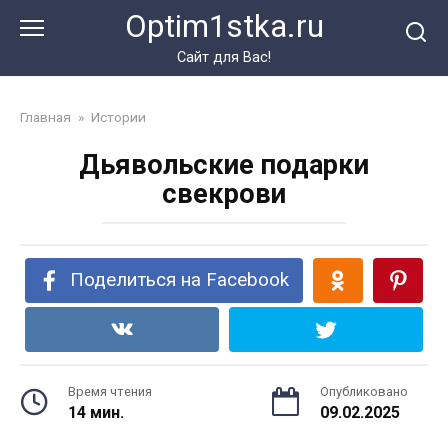
Перейти
Optim1stka.ru
к
контенту
Сайт для Вас!
Главная
»
Истории
Дьявольские подарки
свекрови
Поделиться на Facebook
Время чтения
Опубликовано
14 мин.
09.02.2025