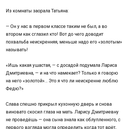
Из комнаты заорала Татьяна:
— Он у нас в первом классе таким не был, а во
втором как сглазил кто! Вот до чего доводит
похвальба неискренняя, меньше надо его «золотым»
называть!
«Ишь какая ушастая, — с досадой подумала Лариса
Дмитриевна, — и на что намекает? Только я говорю
на него «золотой»… Это я что ли неискренне люблю
Федю?»
Слава спешно прикрыл кухонную дверь и снова
виновато скосил глаза на мать. Ларису Дмитриевну
не проведёшь — она сына знала как облупленного, с
первого взгляда могла определить когда тот врёт,