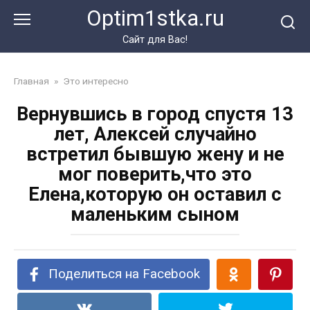
Перейти
Optim1stka.ru
к
контенту
Сайт для Вас!
Главная
»
Это интересно
Вернувшись в город спустя 13
лет, Алексей случайно
встретил бывшую жену и не
мог поверить,что это
Елена,которую он оставил с
маленьким сыном
Поделиться на Facebook