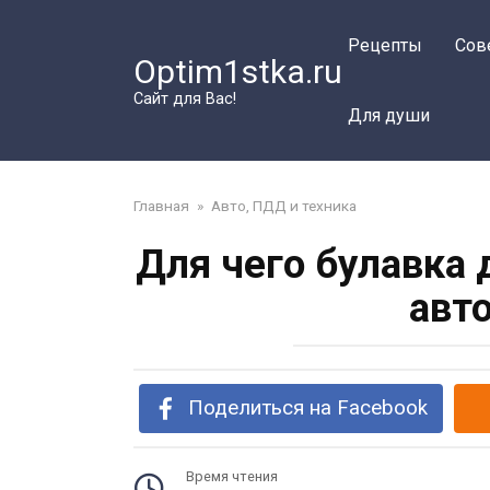
Перейти
к
Рецепты
Сов
Optim1stka.ru
контенту
Сайт для Вас!
Для души
Главная
»
Авто, ПДД и техника
Для чего булавка
авт
Поделиться на Facebook
Время чтения