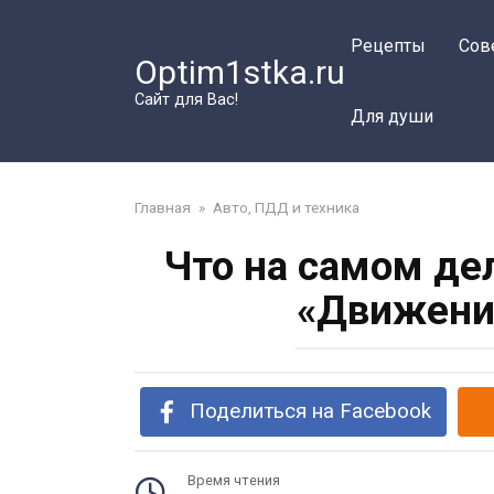
Перейти
к
Рецепты
Сов
Optim1stka.ru
контенту
Сайт для Вас!
Для души
Главная
»
Авто, ПДД и техника
Что на самом де
«Движени
Поделиться на Facebook
Время чтения