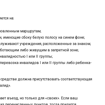
ется на:
ановленным маршрутам;
, имеющие сбоку белую полосу на синем фоне;
служивают учреждения, расположенные за знаком;
аботающим либо живущим в запретной зоне;
валидностью I или II группы;
еревозка инвалидов I или II группы либо ребенка-
м средстве должна присутствовать соответствующая
алид».
ает въезд, но только для «своих». Если ваш
из перечисленных пунктов, тогда придется