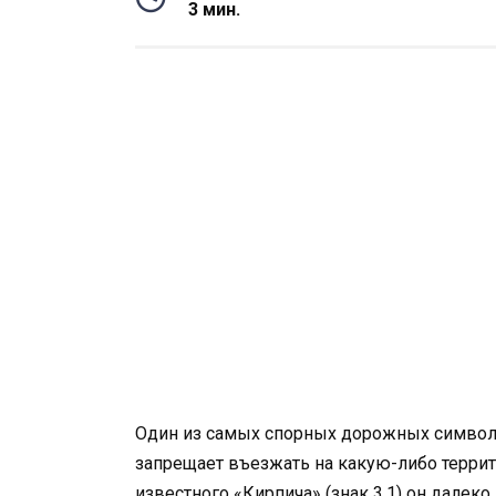
3 мин.
Один из самых спорных дорожных символов
запрещает въезжать на какую-либо террит
известного
«Кирпича» (знак 3.1)
он далеко 