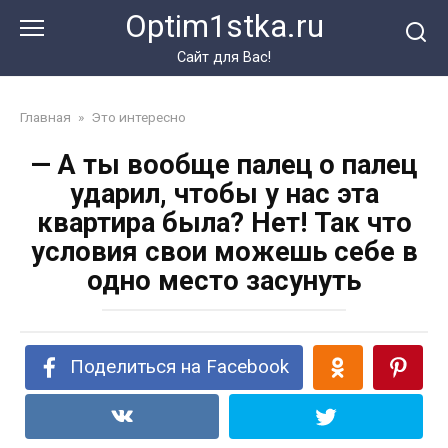
Перейти
Optim1stka.ru
к
контенту
Сайт для Вас!
Главная
»
Это интересно
— А ты вообще палец о палец
ударил, чтобы у нас эта
квартира была? Нет! Так что
условия свои можешь себе в
одно место засунуть
Поделиться на Facebook