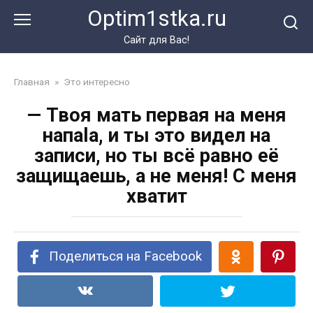
Перейти
Optim1stka.ru
к
контенту
Сайт для Вас!
Главная
»
Это интересно
— Твоя мать первая на меня
нaпala, и ты это видел на
записи, но ты всё равно её
защищаешь, а не меня! С меня
хватит
Поделиться на Facebook