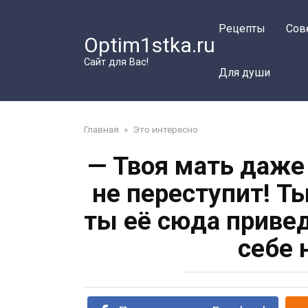
Перейти
к
Рецепты
Сов
Optim1stka.ru
контенту
Сайт для Вас!
Для души
Главная
»
Это интересно
— Твоя мать даже
не переступит! Т
ты её сюда приве
себе 