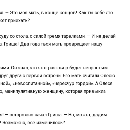
. — Это моя мать, в конце концов! Как ты себе это
жет приехать?
уду со стола, с силой гремя тарелками. — И не делай
а, Гриша! Два года твоя мать превращает нашу
ями. Он знал, что этот разговор будет непростым.
уг друга с первой встречи. Его мать считала Олесю
ой», «невоспитанной», «чересчур гордой». А Олеся
ю, манипулятивную женщину, которая привыкла
я! — осторожно начал Гриша. — Но, может, дадим
! Возможно, всё изменилось?