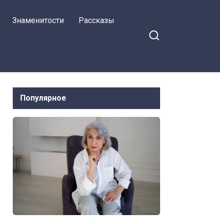
— у них ведь
Знаменитости
Рассказы
многодетная семья
Популярное