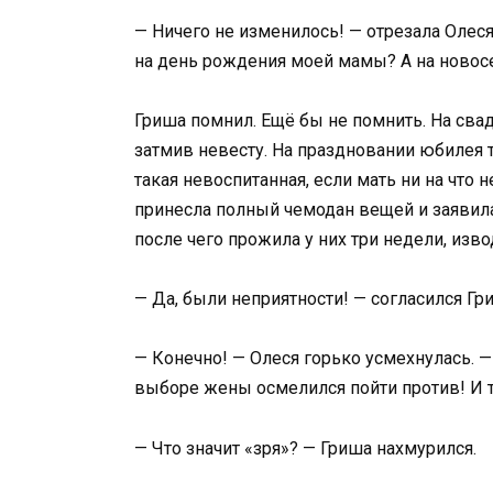
— Ничего не изменилось! — отрезала Олеся
на день рождения моей мамы? А на новос
Гриша помнил. Ещё бы не помнить. На сва
затмив невесту. На праздновании юбилея т
такая невоспитанная, если мать ни на что н
принесла полный чемодан вещей и заявила
после чего прожила у них три недели, изв
— Да, были неприятности! — согласился Гри
— Конечно! — Олеся горько усмехнулась. —
выборе жены осмелился пойти против! И то
— Что значит «зря»? — Гриша нахмурился.