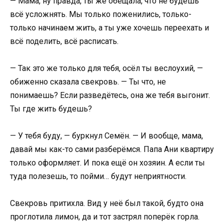
— Мама, ну правда, ты же обещала, что не будешь
всё усложнять. Мы только поженились, только-
только начинаем жить, а ты уже хочешь переехать и
всё поделить, всё расписать.
— Так это же только для тебя, осёл ты веслоухий, —
обиженно сказала свекровь. — Ты что, не
понимаешь? Если разведётесь, она же тебя выгонит.
Ты где жить будешь?
— У тебя буду, — буркнул Семён. — И вообще, мама,
давай мы как-то сами разберёмся. Папа Ани квартиру
только оформляет. И пока ещё он хозяин. А если ты
туда полезешь, то пойми… будут неприятности.
Свекровь притихла. Вид у неё был такой, будто она
проглотила лимон, да и тот застрял поперёк горла.