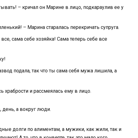
вать! – кричал он Марине в лицо, подкараулив ее у
иленький! – Марина старалась перекричать супруга.
т все, сама себе хозяйка! Сама теперь себе все
ку!
звод подала, так что ты сама себя мужа лишила, а
сь храбрости и рассмеялась ему в лицо.
, день, а вокруг люди.
дные долги по алиментам, а мужики, как жили, так и
лучают! А то, что в конверте, так это мало кого