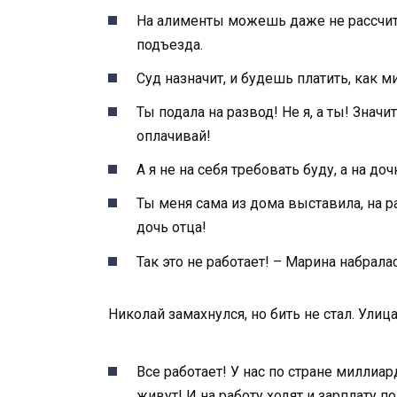
На алименты можешь даже не рассчиты
подъезда.
Суд назначит, и будешь платить, как м
Ты подала на развод! Не я, а ты! Значи
оплачивай!
А я не на себя требовать буду, а на доч
Ты меня сама из дома выставила, на ра
дочь отца!
Так это не работает! – Марина набрала
Николай замахнулся, но бить не стал. Улица
Все работает! У нас по стране миллиар
живут! И на работу ходят и зарплату по