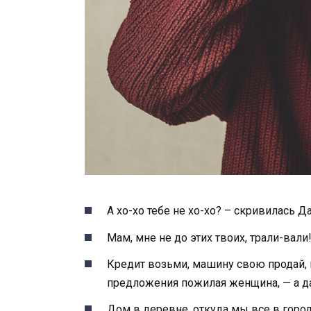
А хо-хо тебе не хо-хо? – скривилась 
Мам, мне не до этих твоих, трали-вал
Кредит возьми, машину свою продай, 
предложения пожилая женщина, — а да
Дом в деревне, откуда мы все в город