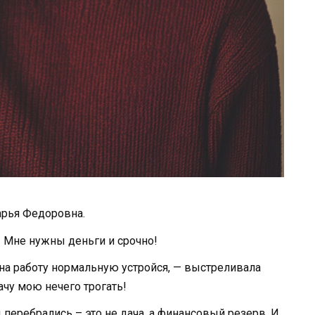
Дарья Федоровна.
и! Мне нужны деньги и срочно!
на работу нормальную устройся, — выстреливала
чу мою нечего трогать!
 перебрались – это не дача, а финансовый резерв. И