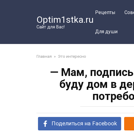
Перейти
к
Рецепты
Сов
Optim1stka.ru
контенту
Сайт для Вас!
Для души
Главная
»
Это интересно
— Мам, подписы
буду дом в де
потребо
Поделиться на Facebook