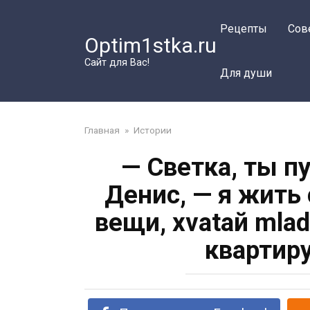
Перейти
к
Рецепты
Сов
Optim1stka.ru
контенту
Сайт для Вас!
Для души
Главная
»
Истории
— Светка, ты пу
Денис, — я жить 
вещи, хvаtай mlа
квартиру