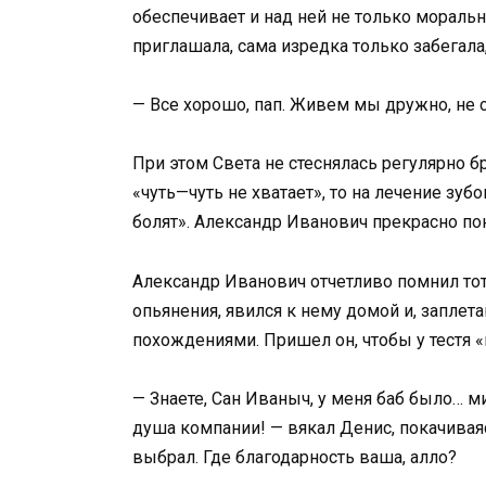
обеспечивает и над ней не только морально
приглашала, сама изредка только забегала
— Все хорошо, пап. Живем мы дружно, не 
При этом Света не стеснялась регулярно бр
«чуть—чуть не хватает», то на лечение зуб
болят». Александр Иванович прекрасно пон
Александр Иванович отчетливо помнил тот 
опьянения, явился к нему домой и, запле
похождениями. Пришел он, чтобы у тестя 
— Знаете, Сан Иваныч, у меня баб было… м
душа компании! — вякал Денис, покачиваяс
выбрал. Где благодарность ваша, алло?