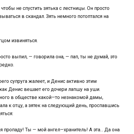
чтобы не спустить зятька с лестницы. Он просто
ываться в скандал. Зять немного потоптался на
тцом извиняться.
росто выпил, — говорила она, — пап, ты не думай, это
редко.
его супруга жалеет, и Денис активно этим
как Денис вешает его дочери лапшу на уши.
рного в обществе какой—то незнакомой дамы,
хала к отцу, а зятек на следующий день, проспавшись
яться:
ебя пропаду! Ты — мой ангел—хранитель! А эта… Да она