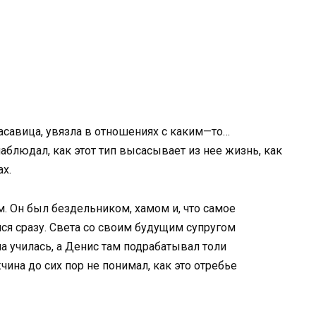
расавица, увязла в отношениях с каким—то…
наблюдал, как этот тип высасывает из нее жизнь, как
ах.
. Он был бездельником, хамом и, что самое
ся сразу. Света со своим будущим супругом
на училась, а Денис там подрабатывал толи
ина до сих пор не понимал, как это отребье