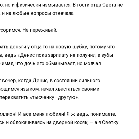
, но и физически измывается. В гости отца Света не
, и на любые вопросы отвечала:
ссоримся. Не переживай.
ать деньги у отца то на новую шубку, потому что
ов, ведь «Денис пока зарплату не получил, а зубы
имал, что дочь его обманывает, но молчал.
вечер, когда Денис, в состоянии сильного
тающимся языком, начал хвастаться своими
«перехватить «тысченку—другую».
иллион! И все меня любили! Я ж ведь, понимаете,
ь и облокачиваясь на дверной косяк, — а я Светку