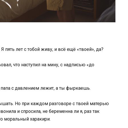
Я пять лет с тобой живу, и всё ещё «твоей», да?
овал, что наступил на мину, с надписью «до
я, папа с давлением лежит, а ты фыркаешь.
ышать. Но при каждом разговоре с твоей матерью
вонила и спросила, не беременна ли я, раз так
то моральный харакири.