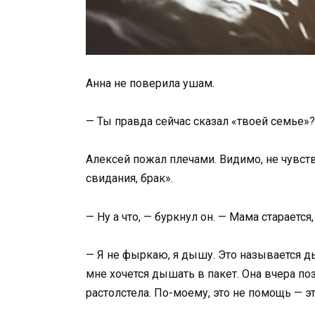
Анна не поверила ушам.
— Ты правда сейчас сказал «твоей семье»? 
Алексей пожал плечами. Видимо, не чувств
свидания, брак».
— Ну а что, — буркнул он. — Мама стараетс
— Я не фыркаю, я дышу. Это называется д
мне хочется дышать в пакет. Она вчера поз
растолстела. По-моему, это не помощь — э