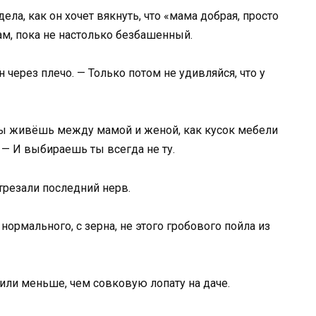
ела, как он хочет вякнуть, что «мама добрая, просто
гам, пока не настолько безбашенный.
н через плечо. — Только потом не удивляйся, что у
о ты живёшь между мамой и женой, как кусок мебели
. — И выбираешь ты всегда не ту.
трезали последний нерв.
нормального, с зерна, не этого гробового пойла из
нили меньше, чем совковую лопату на даче.