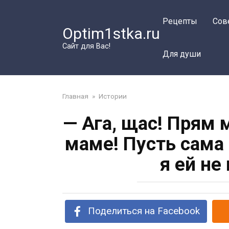
Перейти
к
Рецепты
Сов
Optim1stka.ru
контенту
Сайт для Вас!
Для души
Главная
»
Истории
— Ага, щас! Прям
маме! Пусть сама 
я ей не
Поделиться на Facebook