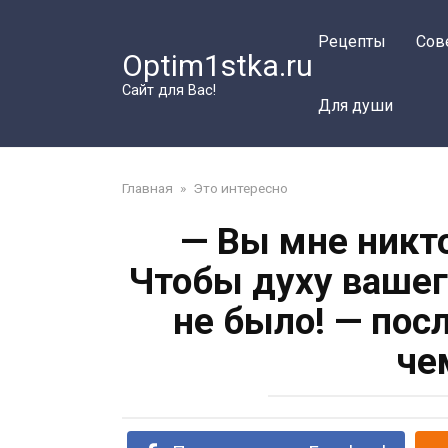
Перейти
к
Рецепты
Сов
Optim1stka.ru
контенту
Сайт для Вас!
Для души
Главная
»
Это интересно
— Вы мне никто
Чтобы духу вашег
не было! — пос
че