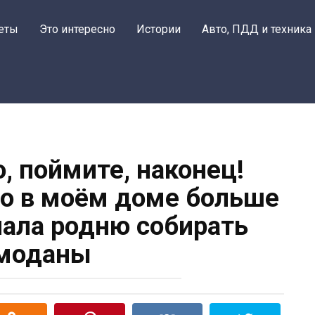
еты
Это интересно
Истории
Авто, ПДД и техника
, поймите, наконец!
о в моём доме больше
лала родню собирать
моданы