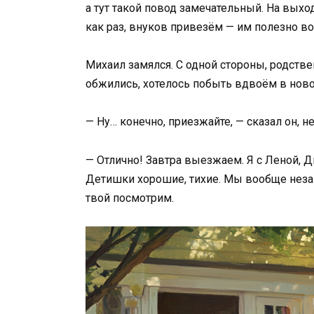
а тут такой повод замечательный. На вых
как раз, внуков привезём — им полезно в
Михаил замялся. С одной стороны, родствен
обжились, хотелось побыть вдвоём в нов
— Ну… конечно, приезжайте, — сказал он, н
— Отлично! Завтра выезжаем. Я с Леной, 
Детишки хорошие, тихие. Мы вообще нез
твой посмотрим.