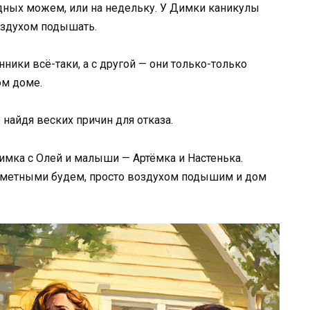
одных можем, или на недельку. У Димки каникулы
оздухом подышать.
ники всё-таки, а с другой — они только-только
ом доме.
е найдя веских причин для отказа.
Димка с Олей и малыши — Артёмка и Настенька.
аметными будем, просто воздухом подышим и дом