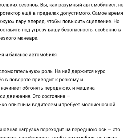
кольких сезонов. Вы, как разумный автомобилист, не
протектор ещё в пределах допустимого. Самое время
ежую» пару вперед, чтобы повысить сцепление. Но
поставить под угрозу вашу безопасность, особенно в
резкого манёвра.
я и балансе автомобиля.
вспомогательную» роль. На ней держится курс
ёс в повороте приводит к резкому и
 начинает обгонять переднюю, и машина
си движения. Это состояние —
ько опытным водителем и требует молниеносной
новная нагрузка переходит на переднюю ось — это
охранять устойчивость, чтобы автомобиль не начал