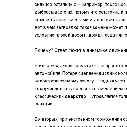
сильнее остальных — например, после нес
выбрасываете их, потому что остаточный 
поменять шины местами и установить «св
вот в чём загвоздка: такая замена может 
условиях плохой дороги, дождя, льда или 
Почему? Ответ лежит в динамике движени
Во-первых, задняя ось играет не просто «
автомобиля. Потеря сцепления задних кол
неконтролируемому заносу — задняя часть
«вкручивается» в поворот со смещением о
классический
оверстир
— управляется тол
реакции.
Во-вторых, при экстренном торможении ос
верно. Но в то же время, задняя должна с