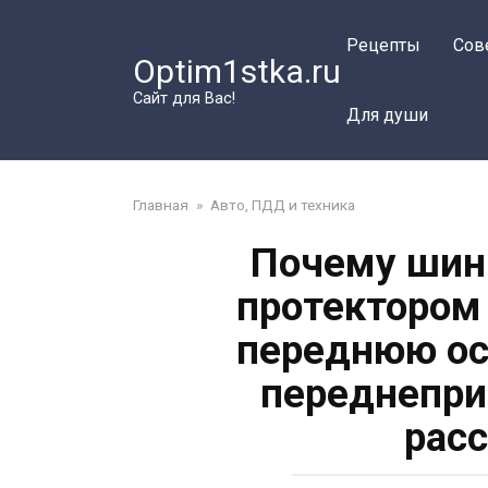
Перейти
к
Рецепты
Сов
Optim1stka.ru
контенту
Сайт для Вас!
Для души
Главная
»
Авто, ПДД и техника
Почему шин
протектором
переднюю ос
переднепри
рас