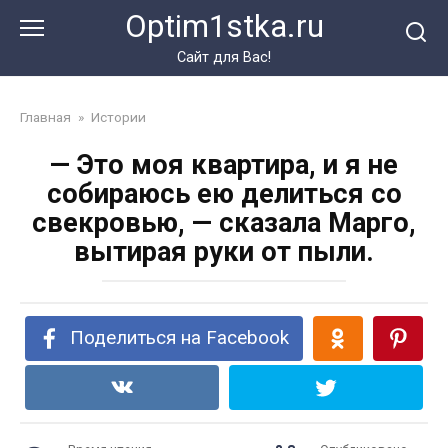
Перейти
Optim1stka.ru
к
контенту
Сайт для Вас!
Главная
»
Истории
— Это моя квартира, и я не
собираюсь ею делиться со
свекровью, — сказала Марго,
вытирая руки от пыли.
Поделиться на Facebook