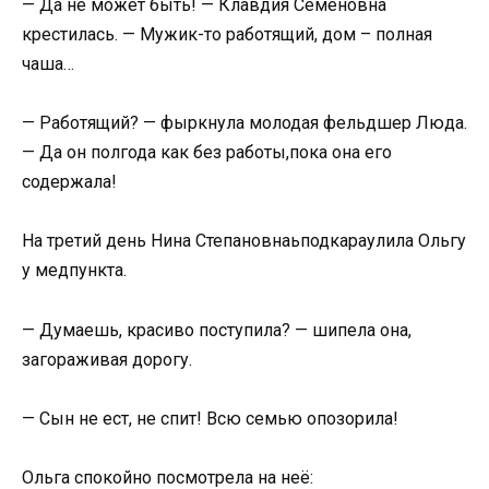
— Да не может быть! — Клавдия Семёновна
крестилась. — Мужик-то работящий, дом – полная
чаша…
— Работящий? — фыркнула молодая фельдшер Люда.
— Да он полгода как без работы,пока она его
содержала!
На третий день Нина Степановнаьподкараулила Ольгу
у медпункта.
— Думаешь, красиво поступила? — шипела она,
загораживая дорогу.
— Сын не ест, не спит! Всю семью опозорила!
Ольга спокойно посмотрела на неё: