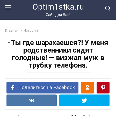
Перейти
Optim1stka.ru
к
контенту
Сайт для Вас!
Главная
»
Истории
-Ты где шарахаешся?! У меня
родственники сидят
голодные! — визжал муж в
трубку телефона.
Поделиться на Facebook