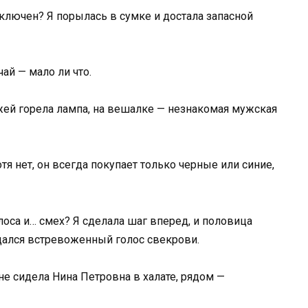
ключен? Я порылась в сумке и достала запасной
ай — мало ли что.
жей горела лампа, на вешалке — незнакомая мужская
тя нет, он всегда покупает только черные или синие,
са и… смех? Я сделала шаг вперед, и половица
здался встревоженный голос свекрови.
не сидела Нина Петровна в халате, рядом —