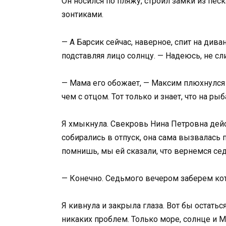
Он носился по пляжу, строил замки из пес
зонтиками.
— А Барсик сейчас, наверное, спит на дива
подставляя лицо солнцу. — Надеюсь, не сл
— Мама его обожает, — Максим плюхнулся р
чем с отцом. Тот только и знает, что на ры
Я хмыкнула. Свекровь Нина Петровна дейс
собирались в отпуск, она сама вызвалась 
помнишь, мы ей сказали, что вернемся сед
— Конечно. Седьмого вечером заберем кот
Я кивнула и закрыла глаза. Вот бы остатьс
никаких проблем. Только море, солнце и М