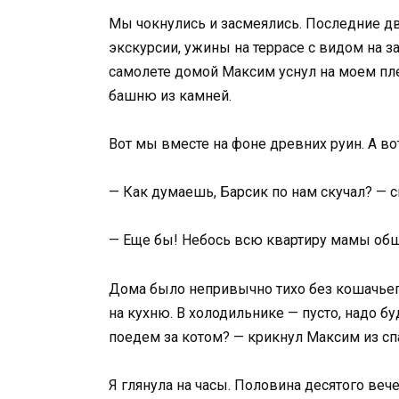
Мы чокнулись и засмеялись. Последние два
экскурсии, ужины на террасе с видом на з
самолете домой Максим уснул на моем плеч
башню из камней.
Вот мы вместе на фоне древних руин. А во
— Как думаешь, Барсик по нам скучал? — с
— Еще бы! Небось всю квартиру мамы обша
Дома было непривычно тихо без кошачьег
на кухню. В холодильнике — пусто, надо бу
поедем за котом? — крикнул Максим из спа
Я глянула на часы. Половина десятого веч