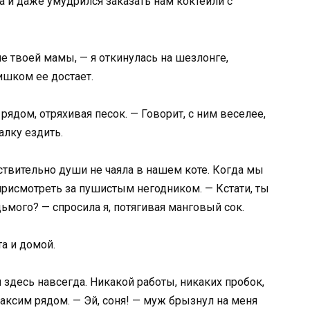
ка и даже умудрился заказать нам коктейли с
не твоей мамы, — я откинулась на шезлонге,
ишком ее достает.
ядом, отряхивая песок. — Говорит, с ним веселее,
балку ездить.
твительно души не чаяла в нашем коте. Когда мы
присмотреть за пушистым негодником. — Кстати, ты
ьмого? — спросила я, потягивая манговый сок.
а и домой.
я здесь навсегда. Никакой работы, никаких пробок,
аксим рядом. — Эй, соня! — муж брызнул на меня