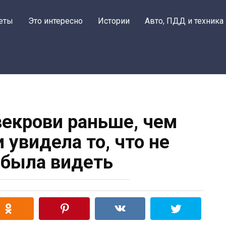
еты
Это интересно
Истории
Авто, ПДД и техника
векрови раньше, чем
 увидела то, что не
была видеть