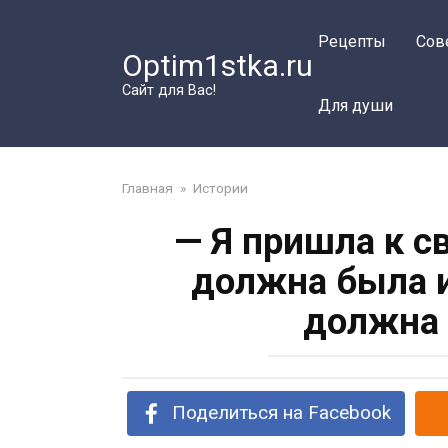
Перейти
к
Рецепты
Сов
Optim1stka.ru
контенту
Сайт для Вас!
Для души
Главная
»
Истории
— Я пришла к с
должна была и
должна 
Поделиться на Facebook