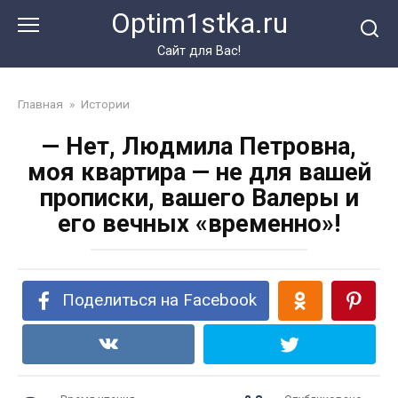
Перейти
Optim1stka.ru
к
контенту
Сайт для Вас!
Главная
»
Истории
— Нет, Людмила Петровна,
моя квартира — не для вашей
прописки, вашего Валеры и
его вечных «временно»!
Поделиться на Facebook