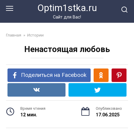
Перейти
Optim1stka.ru
к
контенту
Сайт для Вас!
Главная
»
Истории
Ненастоящая любовь
Поделиться на Facebook
Время чтения
Опубликовано
12 мин.
17.06.2025