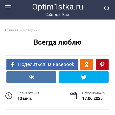
Перейти
Optim1stka.ru
к
контенту
Сайт для Вас!
Главная
»
Истории
Всегда люблю
Поделиться на Facebook
Время чтения
Опубликовано
13 мин.
17.06.2025