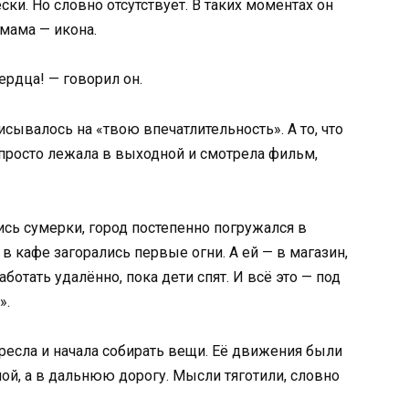
ки. Но словно отсутствует. В таких моментах он
мама — икона.
сердца! — говорил он.
исывалось на «твою впечатлительность». А то, что
 просто лежала в выходной и смотрела фильм,
ись сумерки, город постепенно погружался в
 кафе загорались первые огни. А ей — в магазин,
ботать удалённо, пока дети спят. И всё это — под
».
кресла и начала собирать вещи. Её движения были
ой, а в дальнюю дорогу. Мысли тяготили, словно