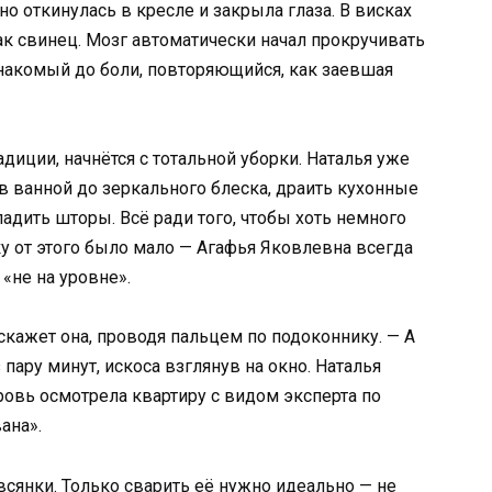
о откинулась в кресле и закрыла глаза. В висках
как свинец. Мозг автоматически начал прокручивать
акомый до боли, повторяющийся, как заевшая
диции, начнётся с тотальной уборки. Наталья уже
в ванной до зеркального блеска, драить кухонные
ладить шторы. Всё ради того, чтобы хоть немного
ку от этого было мало — Агафья Яковлевна всегда
 «не на уровне».
 скажет она, проводя пальцем по подоконнику. — А
пару минут, искоса взглянув на окно. Наталья
ровь осмотрела квартиру с видом эксперта по
ана».
всянки. Только сварить её нужно идеально — не