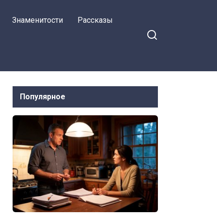
знал, что она найдёт в
Знаменитости
Рассказы
расписке
Популярное