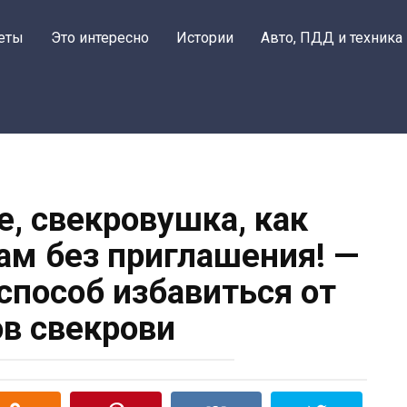
еты
Это интересно
Истории
Авто, ПДД и техника
е, свекровушка, как
ам без приглашения! —
способ избавиться от
ов свекрови