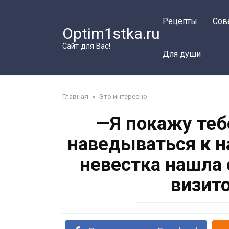
Перейти
к
Рецепты
Сов
Optim1stka.ru
контенту
Сайт для Вас!
Для души
Главная
»
Это интересно
—Я покажу теб
наведываться к н
невестка нашла 
визит