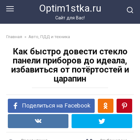
Перейти
Optim1stka.ru
к
контенту
Сайт для Вас!
Главная
»
Авто, ПДД и техника
Как быстро довести стекло
панели приборов до идеала,
избавиться от потёртостей и
царапин
Поделиться на Facebook