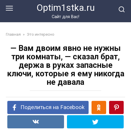
Перейти
Optim1stka.ru
к
контенту
Сайт для Вас!
Главная
»
Это интересно
— Вам двоим явно не нужны
три комнаты, — сказал брат,
держа в руках запасные
ключи, которые я ему никогда
не давала
Поделиться на Facebook