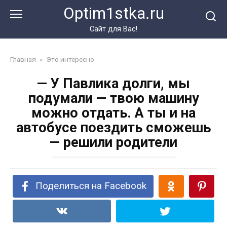
Перейти
Optim1stka.ru
к
контенту
Сайт для Вас!
Главная
»
Это интересно
— У Павлика долги, мы
подумали — твою машину
можно отдать. А ты и на
автобусе поездить сможешь
— решили родители
Поделиться на Facebook