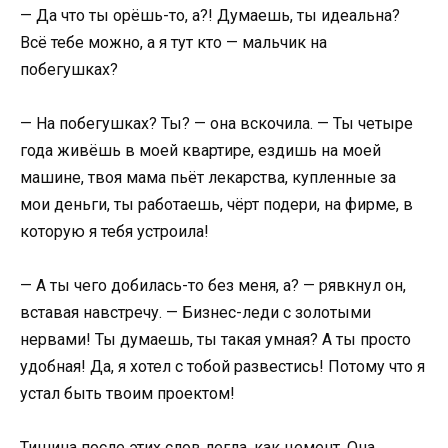
— Да что ты орёшь-то, а?! Думаешь, ты идеальна?
Всё тебе можно, а я тут кто — мальчик на
побегушках?
— На побегушках? Ты? — она вскочила. — Ты четыре
года живёшь в моей квартире, ездишь на моей
машине, твоя мама пьёт лекарства, купленные за
мои деньги, ты работаешь, чёрт подери, на фирме, в
которую я тебя устроила!
— А ты чего добилась-то без меня, а? — рявкнул он,
вставая навстречу. — Бизнес-леди с золотыми
нервами! Ты думаешь, ты такая умная? А ты просто
удобная! Да, я хотел с тобой развестись! Потому что я
устал быть твоим проектом!
Тишина после этих слов легла, как цемент. Она