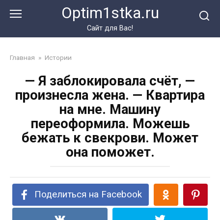
Перейти
Optim1stka.ru
к
контенту
Сайт для Вас!
Главная
»
Истории
— Я заблокировала счёт, —
произнесла жена. — Квартира
на мне. Машину
переоформила. Можешь
бежать к свекрови. Может
она поможет.
Поделиться на Facebook