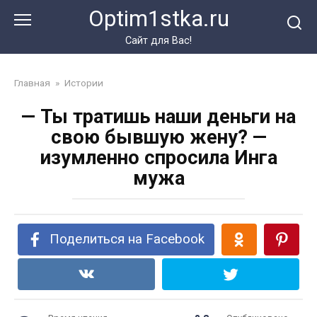
Перейти
Optim1stka.ru
к
контенту
Сайт для Вас!
Главная
»
Истории
— Ты тратишь наши деньги на
свою бывшую жену? —
изумленно спросила Инга
мужа
Поделиться на Facebook